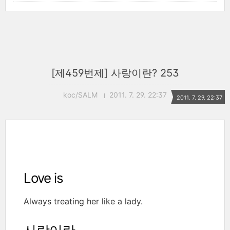
[제459번제] 사랑이란? 253
koc/SALM
2011. 7. 29. 22:37
2011. 7. 29. 22:37
Love is
Always treating her like a lady.