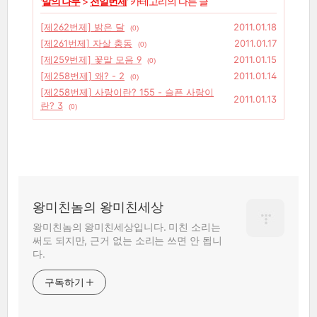
'
말의 나무
>
천일번제
' 카테고리의 다른 글
[제262번제] 밝은 달
2011.01.18
(0)
[제261번제] 자살 충동
2011.01.17
(0)
[제259번제] 꽃말 모음 9
2011.01.15
(0)
[제258번제] 왜? - 2
2011.01.14
(0)
[제258번제] 사랑이란? 155 - 슬픈 사랑이
2011.01.13
란? 3
(0)
왕미친놈의 왕미친세상
왕미친놈의 왕미친세상입니다. 미친 소리는
써도 되지만, 근거 없는 소리는 쓰면 안 됩니
다.
구독하기