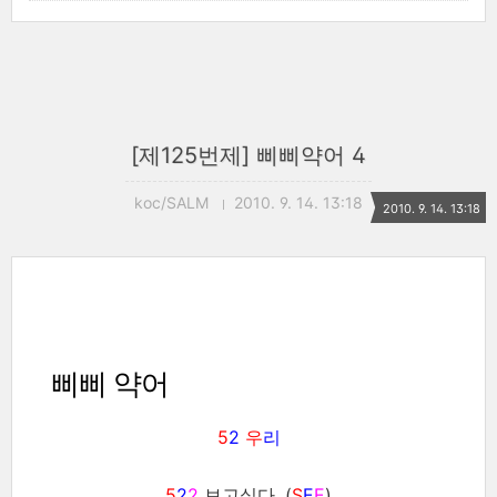
[제125번제] 삐삐약어 4
koc/SALM
2010. 9. 14. 13:18
2010. 9. 14. 13:18
삐삐 약어
5
2
우
리
5
2
2
보고싶다. (
S
E
E
)