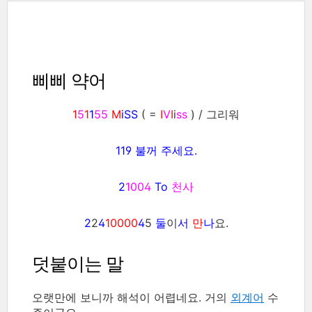
삐삐 약어
1
5
1
1
55
M
iSS
( =
I
V
I
i
ss
) / 그리워
119
불꺼 주세요.
2
1004
To
천사
2
2
4
10000
4
5
둘
이
서
만
나
요.
덧붙이는 말
오랫만에 보니까 해석이 어렵네요. 거의
외계어
수