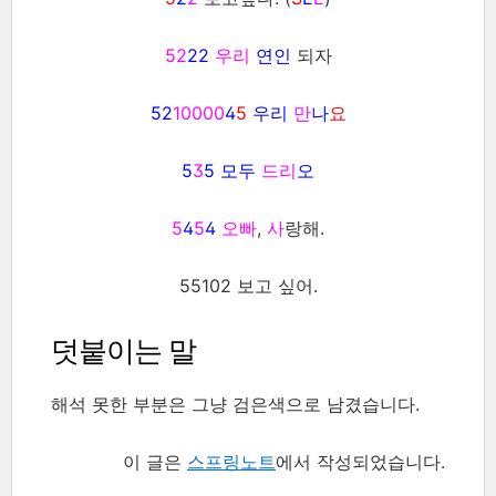
52
22
우리
연인
되자
52
10000
4
5
우리
만
나
요
5
3
5
모두
드리
오
5
4
5
4
오빠
,
사
랑해.
55102 보고 싶어.
덧붙이는 말
해석 못한 부분은 그냥 검은색으로 남겼습니다.
이 글은
스프링노트
에서 작성되었습니다.