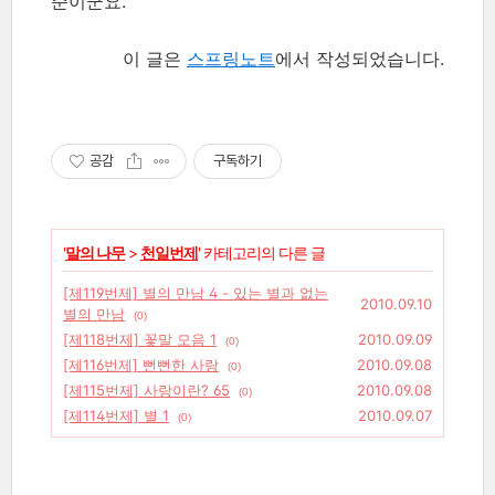
준이군요.
이 글은
스프링노트
에서 작성되었습니다.
공감
구독하기
'
말의 나무
>
천일번제
' 카테고리의 다른 글
[제119번제] 별의 만남 4 - 있는 별과 없는
2010.09.10
별의 만남
(0)
[제118번제] 꽃말 모음 1
2010.09.09
(0)
[제116번제] 뻔뻔한 사랑
2010.09.08
(0)
[제115번제] 사랑이란? 65
2010.09.08
(0)
[제114번제] 별 1
2010.09.07
(0)