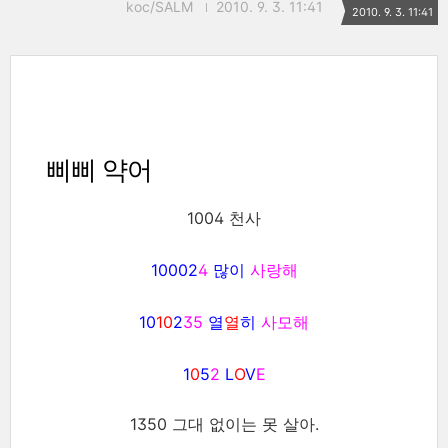
koc/SALM
2010. 9. 3. 11:41
2010. 9. 3. 11:41
삐삐 약어
1004 천사
10002
4
많이
사랑해
10
10
2
35
열
열
히
사모해
1
0
5
2
L
O
V
E
1350 그대 없이는 못 살아.