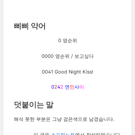
삐삐 약어
0 영순위
0000 영순위 / 보고싶다
0041 Good Night Kiss!
0
2
4
2
연
인
사
이
덧붙이는 말
해석 못한 부분은 그냥 검은색으로 남겼습니다.
이 글은
스프링노트
에서 작성되었습니다.