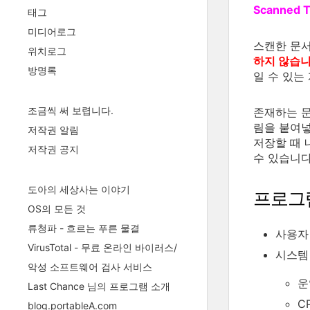
Scanned T
태그
미디어로그
스캔한 문서
위치로그
하지 않습
방명록
일 수 있는
조금씩 써 보렵니다.
존재하는 문
림을 붙여넣
저작권 알림
저장할 때 
저작권 공지
수 있습니다
도아의 세상사는 이야기
프로그
OS의 모든 것
류청파 - 흐르는 푸른 물결
사용자 평
VirusTotal - 무료 온라인 바이러스/
시스템
악성 소프트웨어 검사 서비스
운영
Last Chance 님의 프로그램 소개
C
blog.portableA.com