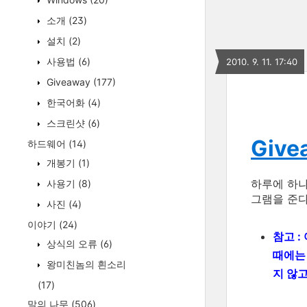
소개
(23)
설치
(2)
사용법
(6)
2010. 9. 11. 17:40
Giveaway
(177)
한국어화
(4)
스크린샷
(6)
Givea
하드웨어
(14)
개봉기
(1)
하루에 하
사용기
(8)
그램을 준다
사진
(4)
이야기
(24)
참고 :
상식의 오류
(6)
때에
왕미친놈의 흰소리
지 않
(17)
말의 나무
(506)