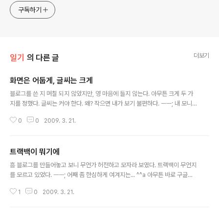
구독하기
더보기
일기
의 다른 글
화면은 어둡게, 글씨는 크게
글 내용
블로그를 쓴 지 며칠 되지 않았지만, 영 마음에 들지 않는다. 아무튼 크게 두 가
지를 정했다. 글씨는 커야 한다. 왜? 작으면 내가 보기 불편하다. ㅡㅡ; 내 모니터
는 CRT17인치, 내 시력은 안경 쓰고 0.5. 그래서 무조건 글씨는 크게 해야 한
0
0
2009. 3. 21.
다. 검은 화면은 주제가 무엇인지를 알면 금방 답이 나온다. 명령 프롬프트랑 비
슷하게 했다. 왕미친 세상을 위하여~! p.s. 3월 1일에 집 근처에 벚꽃이 피었다.
트랙백이 뭐기에
글 내용
흠 블로그를 만들어놓고 보니 무언가 허전하고 모자라 보였다. 트랙백이 무언지
를 모르고 있었다. ㅡㅡ; 어째 좀 한심하게 여겨지는... ^^a 아무튼 바로 구글링
을 하여 찾아보았다. 김중태 님의 블로그 : http://www.dal.kr/blog/archive
1
0
2009. 3. 21.
s/000042.html 흠 시험삼아 트랙백도 달아 보고. 헤헤 :-) 덧글 1 : 이 글은 오
류가 나서 올라가지 않을 줄 알았다. 그런데 오류에도 불구하고 3개가 중복으로
올라가 있었다. 이틀 동안 컴퓨터가 말썽...이 아니라 청소를 하지 않아 먼지가