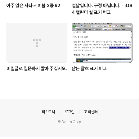
아주 얇은 사타 케이블 3종 #2
설날입니다. 구정 아닙니다. - iOS
4 캘린더 설 표기 버그
비밀글로 질문하지 말아 주십시오.
닫는 괄호 표기 버그
의안내
티스토리
로그인
고객센터
© Daum Corp.