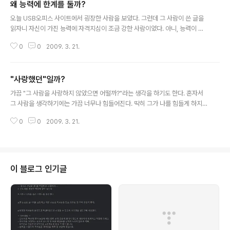
왜 능력에 한계를 둘까?
끼었고, 그로 말미암아 온도가 70도를 넘겨서 다운되는 현상이 잦아져서, 결국
글 내용
내가 게을렀기 때문에 약간 말썽이 생겨서 블로그에 들어오지 못하다가 방금(2
오늘 USB오피스 사이트에서 굉장한 사람을 보았다. 그런데 그 사람이 쓴 글을
009년 3월 9일 오후 10시)에야 확인했다...
읽자니 자신이 가진 능력에 자격지심이 조금 강한 사람이었다. 아니, 능력이 크
다 보니 바라는 바도 큰데, 그에 미치지 못하자 자격지심이 생겼다고 여겨진다.
0
0
2009. 3. 21.
내가 보기에는 내가 연재하는 배치파일&스크립트는 그 사람이 쓴 글에 비하자
면, 달빛 앞에 있는 반딧불로 여겨질 만큼 그의 글은 뛰어났다. 그런데 그는 "스
크립트를 중시하다 보면 낭패를 볼 수 있다"라는 식으로 생각하고 있었다. 물론
"사랑했던"일까?
그 말도 맞다. 하지만 스크립트는 원래 다른 응용 프로그램을 다루기 위해 만들
글 내용
어진 언어이다. 응용 프로그램 자체를 개발하는 데 초점이 맞추어져 있지를 않
가끔 "그 사람을 사랑하지 않았으면 어떨까?"라는 생각을 하기도 한다. 혼자서
다는 말이다. 그런 점을 생각한다면 그의 말을 수긍할 수 있기는 했다. 그러나 그
그 사람을 생각하기에는 가끔 너무나 힘들어진다. 딱히 그가 나를 힘들게 하지
렇다고 해서 ..
도 않는데, 혼자서 북치고 장구 치는 격이다. 괜히 욕도 나온다. 그러면서 자주
0
0
2009. 3. 21.
묻는다. 내가 그를 사랑했던가? 그러면서 나는 "지금 사랑하지 않아."라고 생각
해 버린다. 혼자서 치는 북의 연장이다. 그러다가 문득 이런 생각이 들었다. 아,
내가 그들 사랑했고, 지금은 사랑하지 않나? 아니었다. 지금도 여전히 사랑하고
있다. 그를 생각하면 괜히 즐거워지고, 괜히 성나고, 괜히 기쁘고, 괜히 짜증난
다. 그는 내게 사랑했던 사람이 아니었다. 그저 사랑하는 사람이다.
이 블로그 인기글