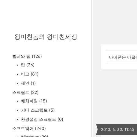
왕미친놈의 왕미친세상
벌레와 팁
(126)
아이폰은 애플
팁
(36)
버그
(81)
제안
(1)
스크립트
(22)
배치파일
(15)
기타 스크립트
(3)
환경설정 스크립트
(0)
소프트웨어
(240)
2010. 6. 30. 11:45
Windows
(20)