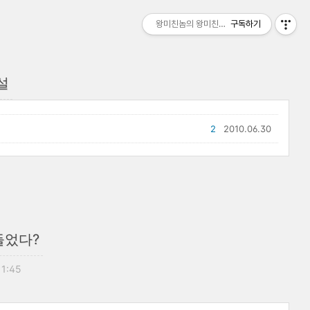
왕미친놈의 왕미친세상
구독하기
설
2
2010.06.30
들었다?
11:45