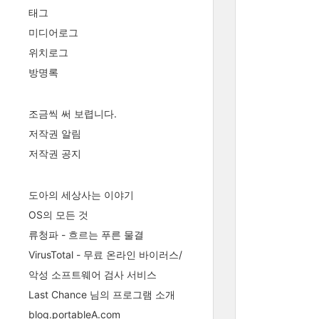
태그
미디어로그
위치로그
방명록
조금씩 써 보렵니다.
저작권 알림
저작권 공지
도아의 세상사는 이야기
OS의 모든 것
류청파 - 흐르는 푸른 물결
VirusTotal - 무료 온라인 바이러스/
악성 소프트웨어 검사 서비스
Last Chance 님의 프로그램 소개
blog.portableA.com