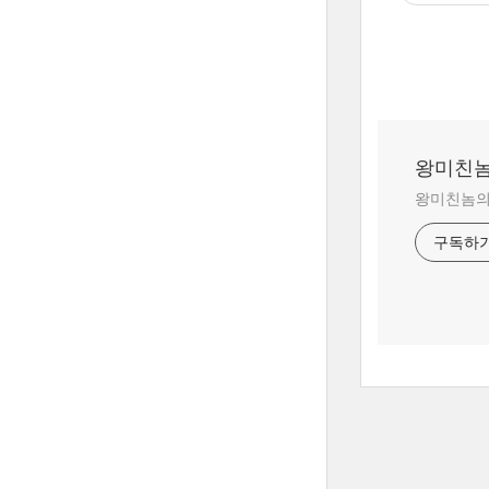
왕미친놈
왕미친놈의 
구독하