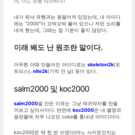
야, 너도 유행 따라하냐?
내가 워낙 유행과는 동떨어져 있었는데, 내 아이디
에는 "2000"이 꼬박꼬박 붙어 있으니 저런 소리를
내게 했는데, 그때는 참 기분이 좋지 않았다.
이래 봬도 난 원조란 말이다.
아무튼 이때 만들어진 아이디로는
skeleton2k
(포
트리스),
nite2k
(기억 안 남) 등이 있다.
salm2000 및 koc2000
salm2000
을 만든 이유는 그냥 재귀약자를 만들
어보고 싶어서이다. 반면에
koc2000
은 내 별명과
음란물에 자주 나오던 coke를 흉내낸 아이디이다.
koc2000은 딱 한 번 쓰였다(어느 사이트인지는