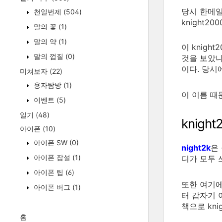
당시 한메일
천일번제
(504)
knight2000
말의 꽃
(1)
말의 약
(1)
이 knig
말의 껍질
(0)
것을 보았냐
이다. 당
미쳐보자
(22)
용자탐방
(1)
이 이름 때문
이벤트
(5)
일기
(48)
knight
아이폰
(10)
아이폰 SW
(0)
night2k
은
아이폰 잡설
(1)
디가 모두 
아이폰 팁
(6)
또한 여기에
아이폰 버그
(1)
터 갑자기 
책으로 kni
홈