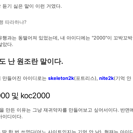
 듣기 싫은 말이 이런 거였다.
유행 따라하냐?
유행과는 동떨어져 있었는데, 내 아이디에는 "2000"이 꼬박꼬박
않았다.
도 난 원조란 말이다.
때 만들어진 아이디로는
skeleton2k
(포트리스),
nite2k
(기억 안
000 및 koc2000
을 만든 이유는 그냥 재귀약자를 만들어보고 싶어서이다. 반면
아이디이다.
0은 딱 한 번 쓰였다(어느 사이트인지는 기억 안 남). 현재는 아