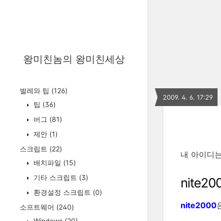
왕미친놈의 왕미친세상
벌레와 팁
(126)
2009. 4. 6. 17:29
팁
(36)
버그
(81)
제안
(1)
스크립트
(22)
내 아이디는
배치파일
(15)
기타 스크립트
(3)
nite20
환경설정 스크립트
(0)
nite2000
소프트웨어
(240)
Windows
(20)