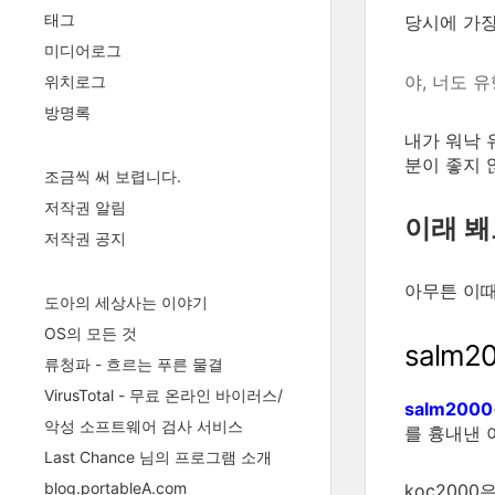
태그
당시에 가장
미디어로그
야, 너도 
위치로그
방명록
내가 워낙 
분이 좋지 
조금씩 써 보렵니다.
저작권 알림
이래 봬
저작권 공지
아무튼 이
도아의 세상사는 이야기
OS의 모든 것
salm2
류청파 - 흐르는 푸른 물결
VirusTotal - 무료 온라인 바이러스/
salm2000
악성 소프트웨어 검사 서비스
를 흉내낸 
Last Chance 님의 프로그램 소개
blog.portableA.com
koc200