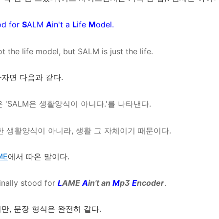
d for
S
ALM
A
in't a
L
ife
M
odel.
t the life model, but SALM is just the life.
자면 다음과 같다.
은 'SALM은 생활양식이 아니다.'를 나타낸다.
한 생활양식이 아니라, 생활 그 자체이기 때문이다.
ME
에서 따온 말이다.
nally stood for
L
AME
A
in't an
M
p3
E
ncoder
.
만, 문장 형식은 완전히 같다.