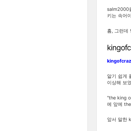
salm20
키는 속어이
흠, 그런데
kingof
kingofcra
알기 쉽게 
이상해 보였
"the ki
에 앞에 th
앞서 말한 ko