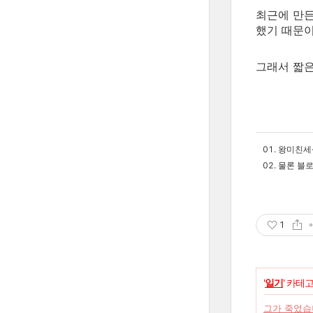
최근에 만
했기 때문이
그래서 짧은
왕미친세상
물론 블
1
'
일기
' 카테
그가 죽었습