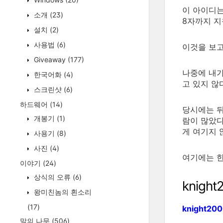
이 아이디는
소개
(23)
8자까지 지
설치
(2)
사용법
(6)
이것을 보고
Giveaway
(177)
나중에 내가
한국어화
(4)
고 있지 않
스크린샷
(6)
하드웨어
(14)
당시에는 뒤
개봉기
(1)
람이 많았다
게 여기지 
사용기
(8)
사진
(4)
여기에는 한
이야기
(24)
상식의 오류
(6)
knight
왕미친놈의 흰소리
(17)
knight20
말의 나무
(506)