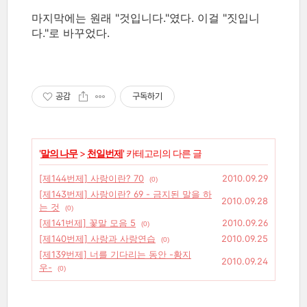
마지막에는 원래 "것입니다."였다. 이걸 "짓입니
다."로 바꾸었다.
공감
구독하기
'
말의 나무
>
천일번제
' 카테고리의 다른 글
[제144번제] 사랑이란? 70
2010.09.29
(0)
[제143번제] 사랑이란? 69 - 금지된 말을 하
2010.09.28
는 것
(0)
[제141번제] 꽃말 모음 5
2010.09.26
(0)
[제140번제] 사랑과 사랑연습
2010.09.25
(0)
[제139번제] 너를 기다리는 동안 -황지
2010.09.24
우-
(0)