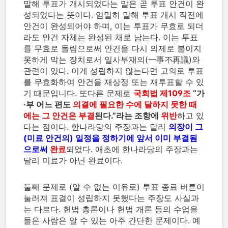
말해 투표가 개시되었다는 말은 곧 투표 안건이 완
성되었다는 뜻이다. 엄밀히 말해 투표 개시 직전에
안건이 완성되어야 하며, 이는 투표가 무효로 되더
라도 안건 자체는 완성된 채로 남는다. 이는 투표
를 무효로 돌림으로써 안건을 다시 의제로 붙이지
못하게 막는 장치로서 일사부재의(一事不再議)와
관련이 있다. 이게 성립하지 않는다면 고의로 투표
를 무효화하여 안건을 재상정 또는 재투표할 수 있
기 때문입니다. 또다른 문제로
국회법 제109조
“가
·부 어느 편도
의결에 필요한 수에 달하지 못한 때
에는 그 안건은 부결
된다.”라는 조항에
위반
하고 있
다는 점이다. 한나라당의 주장과는 달리
의장이 그
(미료 안건의) 일정을 정하기에 앞서 이미 부결됨
으로써
완료
되었다. 애초에 한나라당의 주장과는
달리 미료가 아닌 완료이다.
둘째 문제로 (알 수 없는 이유로) 투표 종료 버튼이
눌러져 표결이 성립하지 못했다는 주장도 사실과
는 다르다. 헌법 총론이나 헌법 개론 등의 수업을
들은 사람은 알 수 있는 아주 간단한 문제이다. 예