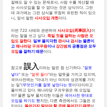
잘해도 알 수 있는 문제로서, 사람 수를 계산할 때
는 사사오입을 할 수 없다는 것은 상식이다. 그런
데 과거에는 그런 상식을 무참히 유린한 적이 있으
니, 앞서 말한
사사오입 개헌
이다.
이번 7.22 사태와 관련하여
사사오입(死事誤入)
이
라는 말을 쓰고 싶다.
죽일 짓을 잘하는 사람은 오
입도 잘한다
.
일부 몰지각한
판사
나
검사
는 물론이
고
왜나라당 구괴우원
이나
강간범
의 공통점은 모두
오입
을 잘하기 때문
이다.
誤入
참고로
이라는 말은 참 신기하다. "
잘못
넣다
" 또는 "
잘못 들다
"라는 말뜻을 가지고 있으며,
국어사전에는 "아내가 아닌 여자와 성관계를 가지
는 일"(
무엇인가를 잘못 넣었다는 뜻
이다)이라고
풀이하고 있다. 왜나라당 구괴우원은 왜 오입일
까? 물론 일부 몰지각한 이들은
국어사전 뜻대로
오입을 하기도 했
지만, 다른 측면에서도 그들은 오
입이다.
들어가지 말아야 할 곳에 들어갔기 때문
이