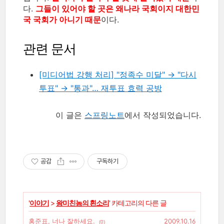
다.
그들이 있어야 할 곳은 왜나라 국회이지 대한민
국 국회가 아니기 때문
이다.
관련 문서
[미디어법 강행 처리] "정족수 미달" → "다시
투표" → "통과"… 재투표 효력 공방
이 글은
스프링노트
에서 작성되었습니다.
공감
구독하기
'
이야기
>
왕미친놈의 흰소리
' 카테고리의 다른 글
홍준표, 너나 잘하세요.
2009.10.16
(0)