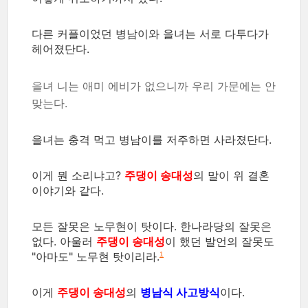
다른 커플이었던 병남이와 을녀는 서로 다투다가
헤어졌단다.
을녀 니는 애미 에비가 없으니까 우리 가문에는 안
맞는다.
을녀는 충격 먹고 병남이를 저주하면 사라졌단다.
이게 뭔 소리냐고?
주댕이 송대성
의 말이 위 결혼
이야기와 같다.
모든 잘못은 노무현이 탓이다. 한나라당의 잘못은
없다. 아울러
주댕이 송대성
이 했던 발언의 잘못도
"아마도" 노무현 탓이리라.
1
이게
주댕이 송대성
의
병남식 사고방식
이다.