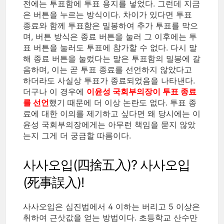
전에는 투표함에 투표 용지를 넣었다. 그런데 지금
은 버튼을 누르는 방식이다. 차이가 있다면 투표
종료와 함께 투표함은 밀봉하여 추가 투표를 막으
며, 버튼 방식은 종료 버튼을 눌러 그 이후에는 투
표 버튼을 눌러도 투표에 참가할 수 없다. 다시 말
해 종료 버튼을 눌렀다는 말은 투표함의 밀봉에 갈
음하며, 이는 곧 투표 종료를 선언하지 않았다고
하더라도 사실상 투표가 종료되었음을 나타낸다.
더구나 이 경우에
이윤성 국회부의장이 투표 종료
를 선언
했기 때문에 더 이상 논란도 없다. 투표 종
료에 대한 이의를 제기하고 싶다면 왜 당시에는 이
윤성 국회부의장에게는 아무런 책임을 묻지 않았
는지 그게 더 궁금할 따름이다.
사사오입(四捨五入)? 사사오입
(死事誤入)!
사사오입은 십진법에서 4 이하는 버리고 5 이상은
취하여 근삿값을 얻는 방법이다. 초등학교 산수만