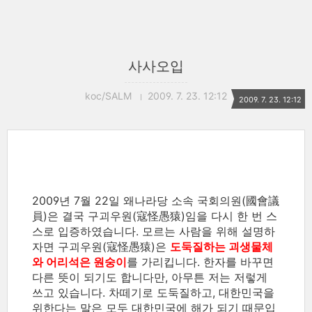
사사오입
koc/SALM
2009. 7. 23. 12:12
2009. 7. 23. 12:12
2009년 7월 22일 왜나라당 소속 국회의원(國會議
員)은 결국 구괴우원(寇怪愚猿)임을 다시 한 번 스
스로 입증하였습니다. 모르는 사람을 위해 설명하
자면 구괴우원(寇怪愚猿)은
도둑질하는 괴생물체
와 어리석은 원숭이
를 가리킵니다. 한자를 바꾸면
다른 뜻이 되기도 합니다만, 아무튼 저는 저렇게
쓰고 있습니다. 차떼기로 도둑질하고, 대한민국을
위한다는 말은 모두 대한민국에 해가 되기 때문입