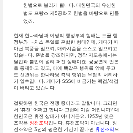
헌법으로 불리게 됩니다. 대한민국의 유신헌
법도 프랑스 제5공화국 헌법을 바탕으로 만들
었죠.
현재 한나라당과 이명박 행정부의 행태는 드골 행
정부와 나치스 독일를 혼합한 형태인데, 게다가 때
아닌 북풍을 일으켜, 매카시즘을 스스로 일으키고
있습니다. 준법을 강조하지만, 정작 지도층에서는
탈법과 불법이 널리 퍼진 상태이죠. 공공연히 언론
을 통제하고 있고, 아예 똑같은 행위를 앞에 두고
도 선관위는 한나라당 측의 행위는 무혐의 처리하
기 일쑤입니다. 게다가 SSS에 버금가는 떡검/색검
이 버티고 있습니다.
걸핏하면 한국은 전쟁 중이라고 말합니다. 그러면
서 '휴전' 어쩌고 합니다 그런데 이걸 어쩝니까? 대
한민국은 휴전 상태가 아니거든요. 1953년 맺은
조약은
정전조약
입니다. 휴전조약이 아닙니다. 정
전조약은 3년의 평온한 기간이 끝나면
휴전조약
으