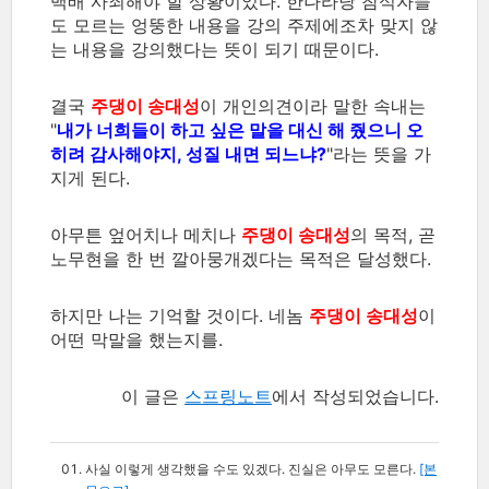
백배 사죄해야 할 상황이었다. 한나라당 참석자들
도 모르는 엉뚱한 내용을 강의 주제에조차 맞지 않
는 내용을 강의했다는 뜻이 되기 때문이다.
결국
주댕이 송대성
이 개인의견이라 말한 속내는
"
내가 너희들이 하고 싶은 말을 대신 해 줬으니 오
히려 감사해야지, 성질 내면 되느냐?
"라는 뜻을 가
지게 된다.
아무튼 엎어치나 메치나
주댕이 송대성
의 목적, 곧
노무현을 한 번 깔아뭉개겠다는 목적은 달성했다.
하지만 나는 기억할 것이다. 네놈
주댕이 송대성
이
어떤 막말을 했는지를.
이 글은
스프링노트
에서 작성되었습니다.
사실 이렇게 생각했을 수도 있겠다. 진실은 아무도 모른다.
[본