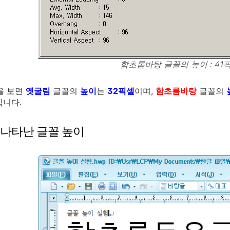
함초롬바탕 글꼴의 높이 : 41픽셀
을 보면
옛굴림
글꼴의
높이
는
32픽셀
이며,
함초롬바탕
글꼴의
입니다.
 나타난 글꼴 높이