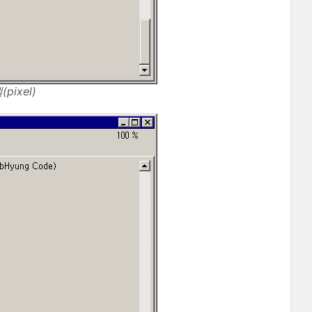
ixel)