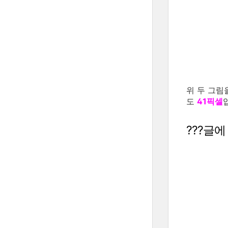
위 두 그림
도
41픽셀
???글에