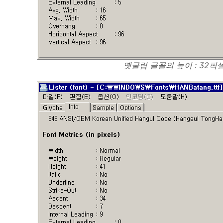
옛굴림 글꼴의 높이 : 32픽셀(p