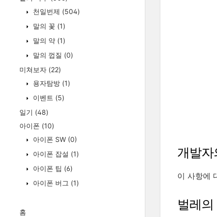
천일번제
(504)
말의 꽃
(1)
말의 약
(1)
말의 껍질
(0)
미쳐보자
(22)
용자탐방
(1)
이벤트
(5)
일기
(48)
아이폰
(10)
아이폰 SW
(0)
개발자
아이폰 잡설
(1)
아이폰 팁
(6)
이 사항에 
아이폰 버그
(1)
벌레의
홈