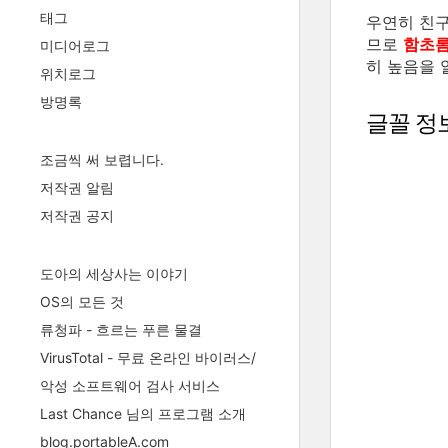
태그
우연히 친
므로
함초
미디어로그
히 높음을 
위치로그
방명록
글꼴 정
조금씩 써 보렵니다.
저작권 알림
저작권 공지
도아의 세상사는 이야기
OS의 모든 것
류청파 - 흐르는 푸른 물결
VirusTotal - 무료 온라인 바이러스/
악성 소프트웨어 검사 서비스
Last Chance 님의 프로그램 소개
blog.portableA.com