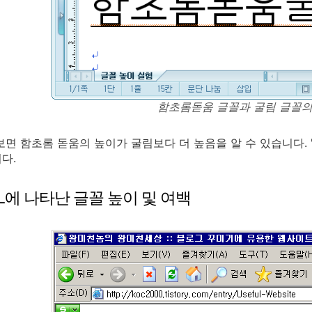
함초롬돋움 글꼴과 굴림 글꼴의
보면 함초롬 돋움의 높이가 굴림보다 더 높음을 알 수 있습니다.
다.
ML에 나타난 글꼴 높이 및 여백