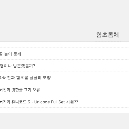
함초롬체
꼴 높이 문제
0명이나 방문했을까?
타버전과 함초롬 글꼴의 모양
베타버전과 옛한글 표기 오류
버전과 유니코드 3 - Unicode Full Set 지원??