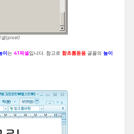
(pixel)
높이
는
41픽셀
입니다. 참고로
함초롬돋움
글꼴의
높이