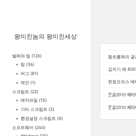
왕미친놈의 왕미친세상
벌레와 팁
(126)
함초롬체의 글
팁
(36)
갑자기 왜 80
버그
(81)
한컴오피스 베
제안
(1)
스크립트
(22)
ᄒᆞᆫ글2010 
배치파일
(15)
ᄒᆞᆫ글2010 베타
기타 스크립트
(3)
환경설정 스크립트
(0)
소프트웨어
(240)
Windows
(20)