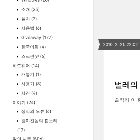
소개
(23)
설치
(2)
사용법
(6)
Giveaway
(177)
2010. 2. 21. 22:02
한국어화
(4)
스크린샷
(6)
하드웨어
(14)
개봉기
(1)
벌레의
사용기
(8)
사진
(4)
솔직히 이 
이야기
(24)
상식의 오류
(6)
왕미친놈의 흰소리
(17)
말의 나무
(506)