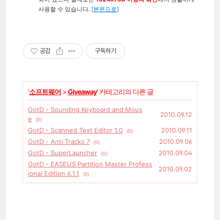
사용할 수 있습니다.
[본문으로]
공감
구독하기
'
소프트웨어
>
Giveaway
' 카테고리의 다른 글
GotD - Sounding Keyboard and Mous
2010.09.12
e
(0)
GotD - Scanned Text Editor 1.0
2010.09.11
(0)
GotD - Anti Tracks 7
2010.09.06
(0)
GotD - SuperLauncher
2010.09.04
(0)
GotD - EASEUS Partition Master Profess
2010.09.02
ional Edition 6.1.1
(0)