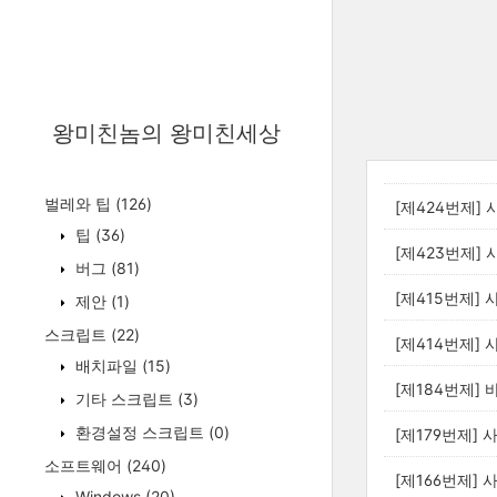
왕미친놈의 왕미친세상
벌레와 팁
(126)
[제424번제] 
팁
(36)
[제423번제] 
버그
(81)
[제415번제] 
제안
(1)
스크립트
(22)
[제414번제] 
배치파일
(15)
[제184번제]
기타 스크립트
(3)
환경설정 스크립트
(0)
[제179번제] 
소프트웨어
(240)
[제166번제]
Windows
(20)