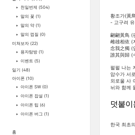
천일번제
(504)
황조가(黃鳥
말의 꽃
(1)
- 고구려 
말의 약
(1)
말의 껍질
(0)
翩翩黃鳥 (
雌雄相依 (
미쳐보자
(22)
念我之獨 (
용자탐방
(1)
誰其與歸 (
이벤트
(5)
펄펄 나는 
일기
(48)
암수가 서로
아이폰
(10)
외로울 사 
아이폰 SW
(0)
뉘와 함께 
아이폰 잡설
(1)
덧붙이
아이폰 팁
(6)
아이폰 버그
(1)
한국 최초의
홈