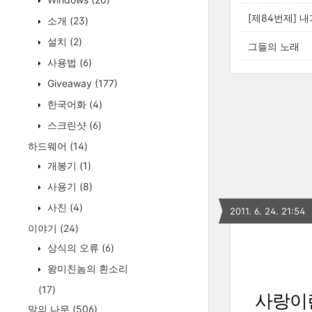
[제84번제] 내
소개
(23)
설치
(2)
그들의 노래
사용법
(6)
Giveaway
(177)
한국어화
(4)
스크린샷
(6)
하드웨어
(14)
개봉기
(1)
사용기
(8)
사진
(4)
2011. 6. 24. 21:54
이야기
(24)
상식의 오류
(6)
왕미친놈의 흰소리
(17)
사랑이
말의 나무
(506)