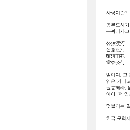
사랑이란?
공무도하가
—곽리자고(
公無渡河
公竟渡河
墮河而死
當奈公何
임이여, 그
임은 기어코
원통해라, 
아아, 저 
덧붙이는 
한국 문학사