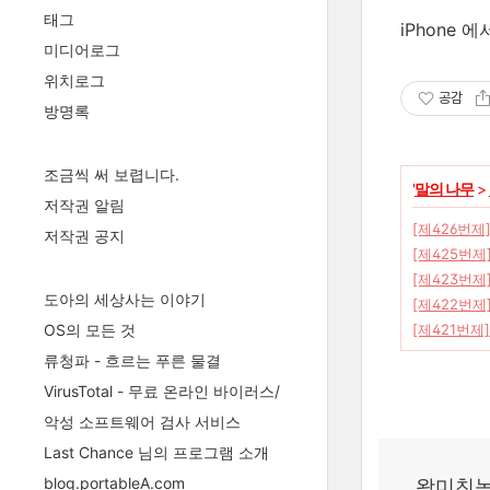
태그
iPhone 
미디어로그
위치로그
공감
방명록
조금씩 써 보렵니다.
'
말의 나무
>
저작권 알림
[제426번제
저작권 공지
[제425번제
[제423번제
도아의 세상사는 이야기
[제422번제
[제421번제
OS의 모든 것
류청파 - 흐르는 푸른 물결
VirusTotal - 무료 온라인 바이러스/
악성 소프트웨어 검사 서비스
Last Chance 님의 프로그램 소개
blog.portableA.com
왕미친놈