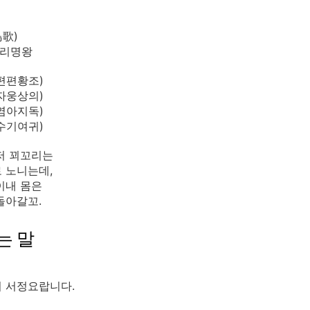
歌)
유리명왕
편편황조)
자웅상의)
염아지독)
수기여귀)
저 꾀꼬리는
 노니는데,
이내 몸은
돌아갈꼬.
는 말
 서정요랍니다.