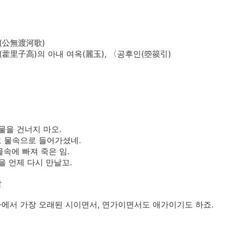
(公無渡河歌)
藿里子高)의 아내 여옥(麗玉), 〈공후인(箜篌引)
 물을 건너지 마오.
 물속으로 들어가셨네.
물속에 빠져 죽은 임.
임을 언제 다시 만날꼬.
말
에서 가장 오래된 시이면서, 연가이면서도 애가이기도 하죠.