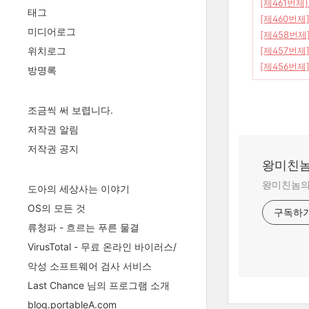
[제461번제
태그
[제460번제
미디어로그
[제458번제
[제457번제
위치로그
[제456번제
방명록
조금씩 써 보렵니다.
저작권 알림
저작권 공지
왕미친놈
왕미친놈의 
도아의 세상사는 이야기
OS의 모든 것
구독하
류청파 - 흐르는 푸른 물결
VirusTotal - 무료 온라인 바이러스/
악성 소프트웨어 검사 서비스
Last Chance 님의 프로그램 소개
blog.portableA.com