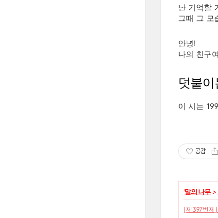
난 기억할 
그때 그 모
안녕!
나의 친구여
덧붙이
이 시는 19
공감
'
말의 나무
>
[제397번제