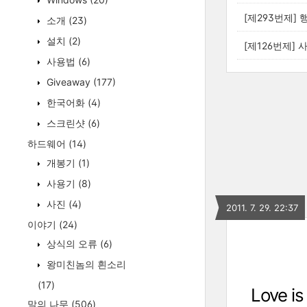
[제293번제] 
소개
(23)
설치
(2)
[제126번제] 
사용법
(6)
Giveaway
(177)
한국어화
(4)
스크린샷
(6)
하드웨어
(14)
개봉기
(1)
사용기
(8)
사진
(4)
2011. 7. 29. 22:37
이야기
(24)
상식의 오류
(6)
왕미친놈의 흰소리
(17)
Love is
말의 나무
(506)