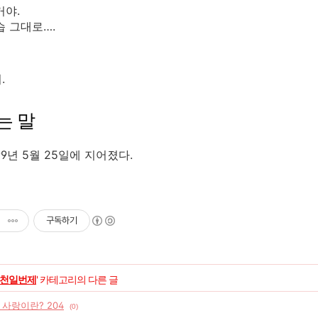
거야.
습 그대로….
.
는 말
99년 5월 25일에 지어졌다.
구독하기
천일번제
' 카테고리의 다른 글
] 사랑이란? 204
(0)