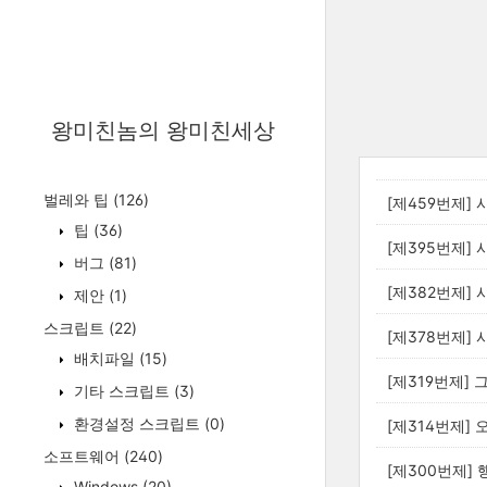
왕미친놈의 왕미친세상
벌레와 팁
(126)
[제459번제] 
팁
(36)
[제395번제] 
버그
(81)
[제382번제] 
제안
(1)
스크립트
(22)
[제378번제] 
배치파일
(15)
[제319번제] 
기타 스크립트
(3)
환경설정 스크립트
(0)
[제314번제]
소프트웨어
(240)
[제300번제]
Windows
(20)