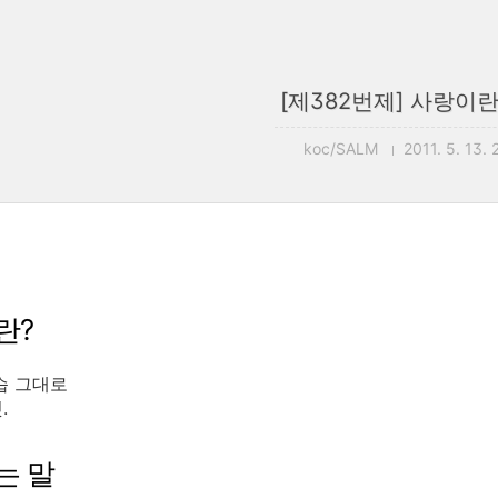
[제382번제] 사랑이란?
koc/SALM
2011. 5. 13. 
란?
습 그대로
.
는 말