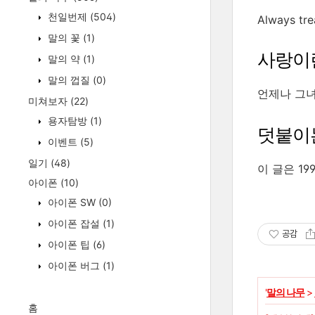
천일번제
(504)
Always trea
말의 꽃
(1)
사랑이
말의 약
(1)
말의 껍질
(0)
언제나 그녀
미쳐보자
(22)
용자탐방
(1)
덧붙이
이벤트
(5)
일기
(48)
이 글은 19
아이폰
(10)
아이폰 SW
(0)
아이폰 잡설
(1)
공감
아이폰 팁
(6)
아이폰 버그
(1)
'
말의 나무
>
홈