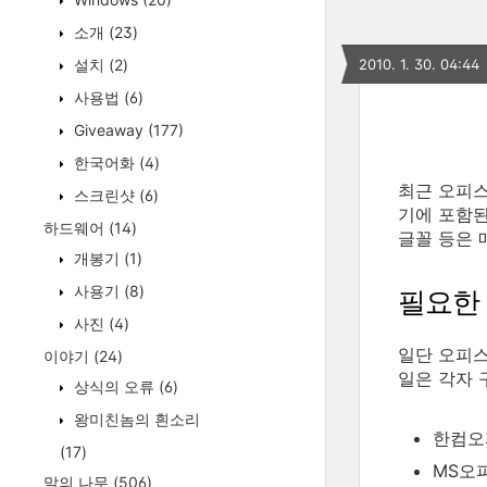
소개
(23)
설치
(2)
2010. 1. 30. 04:44
사용법
(6)
Giveaway
(177)
한국어화
(4)
최근 오피스
스크린샷
(6)
기에 포함된
하드웨어
(14)
글꼴 등은 
개봉기
(1)
사용기
(8)
필요한
사진
(4)
일단 오피스
이야기
(24)
일은 각자 
상식의 오류
(6)
왕미친놈의 흰소리
한컴오피
(17)
MS오피
말의 나무
(506)