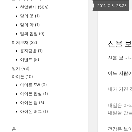
2011. 7. 5. 23:36
천일번제
(504)
말의 꽃
(1)
말의 약
(1)
말의 껍질
(0)
신을 보
미쳐보자
(22)
용자탐방
(1)
신을 보나니
이벤트
(5)
일기
(48)
어느 사람이
아이폰
(10)
아이폰 SW
(0)
내가 가진 
아이폰 잡설
(1)
아이폰 팁
(6)
내일은 아직
아이폰 버그
(1)
내일을 만들
건강은 보
홈