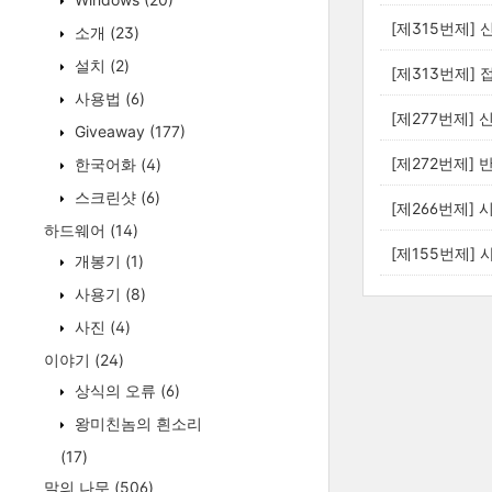
[제315번제] 신
소개
(23)
설치
(2)
[제313번제] 
사용법
(6)
[제277번제] 
Giveaway
(177)
[제272번제] 
한국어화
(4)
스크린샷
(6)
[제266번제] 
하드웨어
(14)
[제155번제] 
개봉기
(1)
사용기
(8)
사진
(4)
이야기
(24)
상식의 오류
(6)
왕미친놈의 흰소리
(17)
말의 나무
(506)