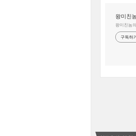
왕미친놈
왕미친놈의 
구독하