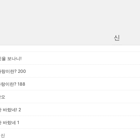
신
신을 보나니!
사랑이란? 200
사랑이란? 188
각오
난 바랐네! 2
난 바랐네 1
여신