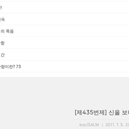
!
접속
신의 죽음
반항
시간
사랑이란? 73
[제435번제] 신을 보
koc/SALM
2011. 7. 5. 2