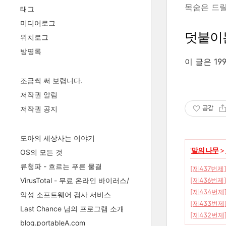
목숨은 드릴
태그
미디어로그
덧붙이
위치로그
방명록
이 글은 19
조금씩 써 보렵니다.
저작권 알림
공감
저작권 공지
도아의 세상사는 이야기
'
말의 나무
>
OS의 모든 것
류청파 - 흐르는 푸른 물결
[제437번제
[제436번제
VirusTotal - 무료 온라인 바이러스/
[제434번제
악성 소프트웨어 검사 서비스
[제433번제
Last Chance 님의 프로그램 소개
[제432번제
blog.portableA.com