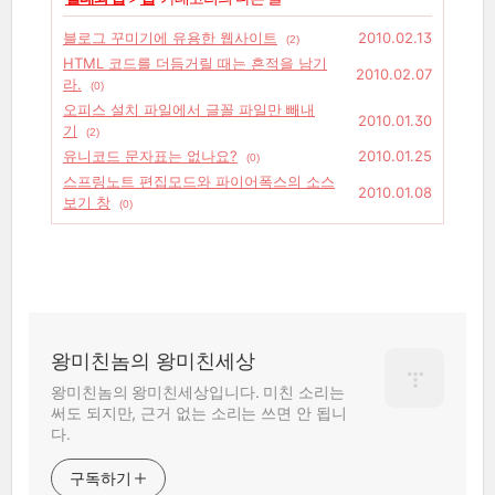
블로그 꾸미기에 유용한 웹사이트
2010.02.13
(2)
HTML 코드를 더듬거릴 때는 흔적을 남기
2010.02.07
라.
(0)
오피스 설치 파일에서 글꼴 파일만 빼내
2010.01.30
기
(2)
유니코드 문자표는 없나요?
2010.01.25
(0)
스프링노트 편집모드와 파이어폭스의 소스
2010.01.08
보기 창
(0)
왕미친놈의 왕미친세상
왕미친놈의 왕미친세상입니다. 미친 소리는
써도 되지만, 근거 없는 소리는 쓰면 안 됩니
다.
구독하기