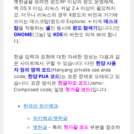
옛한글을 보려면 윈도XP 이상의 윈도 운영체제,
맥 OS X 이상, 리눅스 커널 2.4 이상이 필요하지
요. 더구나 리눅스의 경우 X윈도의 버전과 거기에
쓰이는 데스크탑(윈도의 Explorer. ←이게
데스크
탑
을 작동하는
셸
인 동시에
윈도 탐색기
입니다.)인
GNOME
(그놈) 및
KDE
의 버전도 따져 봐야 합니
다.
한글 입력과 표현에 대한 자세한 정보는 다음과 같
은 사이트에서 구할 수 있습니다. 다만
한양 사용
자 정의 영역 코드
(Hanyang private use area
code;
한양 PUA 코드
)는 표준 문제로 도태되고 있
습니다. 표준 방식은
한글자모 코드
(Jamo-
Composed code; 일명
첫가끝 코드
)입니다.
한국어 위키백과
위키백과:옛한글
옛한글
- 특히
첫가끝 코드
부분을 참조하