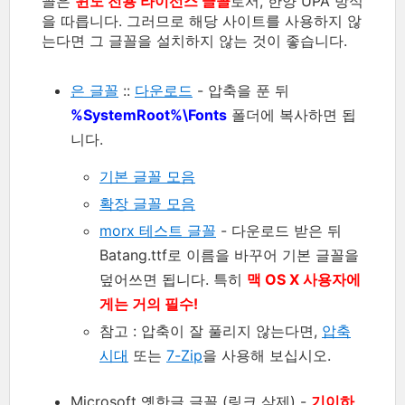
꼴은
윈도 전용 라이선스 글꼴
로서, 한양 UPA 방식
을 따릅니다. 그러므로 해당 사이트를 사용하지 않
는다면 그 글꼴을 설치하지 않는 것이 좋습니다.
은 글꼴
::
다운로드
- 압축을 푼 뒤
%SystemRoot%\Fonts
폴더에 복사하면 됩
니다.
기본 글꼴 모음
확장 글꼴 모음
morx 테스트 글꼴
- 다운로드 받은 뒤
Batang.ttf로 이름을 바꾸어 기본 글꼴을
덮어쓰면 됩니다. 특히
맥 OS X 사용자에
게는 거의 필수!
참고 : 압축이 잘 풀리지 않는다면,
압축
시대
또는
7-Zip
을 사용해 보십시오.
Microsoft 옛한글 글꼴 (링크 삭제) -
기이하