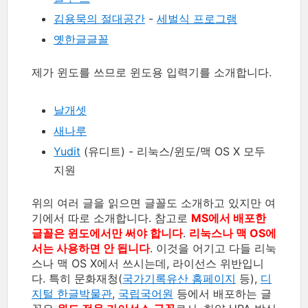
김용묵의 절대공간
-
세벌식 프로그램
옛한글글꼴
제가 윈도를 쓰므로 윈도용 입력기를 소개합니다.
날개셋
새나루
Yudit
(유디트) - 리눅스/윈도/맥 OS X 모두
지원
위의 여러 글을 읽으면 글꼴도 소개하고 있지만 여
기에서 따로 소개합니다. 참고로
MS에서 배포한
글꼴은 윈도에서만 써야 합니다
.
리눅스나 맥 OS에
서는 사용하면 안 됩니다
. 이것을 어기고 다들 리눅
스나 맥 OS X에서 쓰시는데, 라이선스 위반입니
다. 특히 문화재청(
국가기록유산 홈페이지
등),
디
지털 한글박물관
,
국립국어원
등에서 배포하는 글