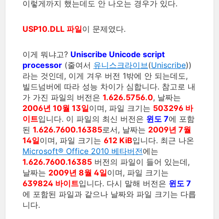
이렇게까지 했는데도 안 나오는 경우가 있다.
USP10.DLL 파일
이 문제였다.
이게 뭐냐고?
Uniscribe Unicode script
processor
(줄여서
유니스크라이브
(
Uniscribe
))
라는 것인데, 이게 겨우 버전 1밖에 안 되는데도,
빌드넘버에 따라 성능 차이가 심합니다. 참고로 내
가 가진 파일의 버전은
1.626.5756.0
, 날짜는
2006년 10월 13일
이며, 파일 크기는
503296 바
이트
입니다. 이 파일의 최신 버전은
윈도 7
에 포함
된
1.626.7600.16385
로서, 날짜는
2009년 7월
14일
이며, 파일 크기는
612 KiB
입니다. 최근 나온
Microsoft® Office 2010 베타버전
에는
1.626.7600.16385
버전의 파일이 들어 있는데,
날짜는
2009년 8월 4일
이며, 파일 크기는
639824 바이트
입니다. 다시 말해 버전은
윈도 7
에 포함된 파일과 같으나 날짜와 파일 크기는 다릅
니다.