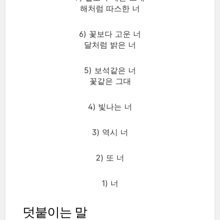
해처럼 따스한 너
6) 꽃보다 고운 너
달처럼 밝은 너
5) 보석같은 너
꽃같은 그대
4) 빛나는 너
3) 역시 너
2) 또 너
1) 너
덧붙이는 말