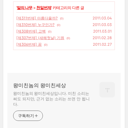
'
말의 나무
>
천일번제
' 카테고리의 다른 글
[제311번제] 아름다울까?
2011.03.04
(0)
[제310번제] 누구인가?
2011.03.03
(0)
[제308번제] 고백
2011.03.01
(0)
[제307번제] (새해첫날) 기원
2011.02.28
(0)
[제306번제] 꿈
2011.02.27
(0)
왕미친놈의 왕미친세상
왕미친놈의 왕미친세상입니다. 미친 소리는
써도 되지만, 근거 없는 소리는 쓰면 안 됩니
다.
구독하기