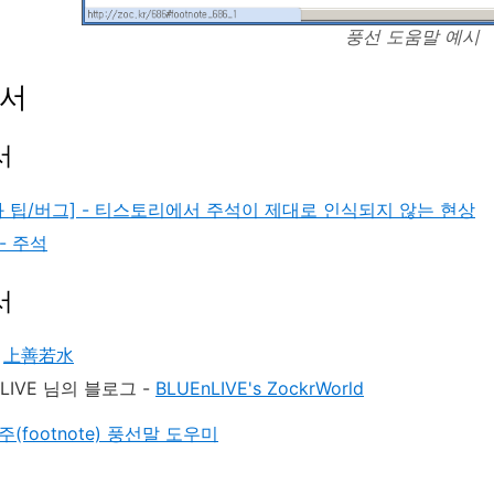
풍선 도움말 예시
문서
서
와 팁/버그] - 티스토리에서 주석이 제대로 인식되지 않는 현상
 - 주석
서
그
上善若水
nLIVE 님의 블로그 -
BLUEnLIVE's ZockrWorld
주(footnote) 풍선말 도우미