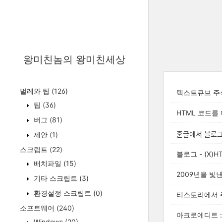
왕미친놈의 왕미친세상
벌레와 팁
(126)
텍스트큐브 주
팁
(36)
HTML 코드를
버그
(81)
ᄒᆞᆫ글에서 블로
제안
(1)
스크립트
(22)
블로그 - (X)
배치파일
(15)
2009년을 빛
기타 스크립트
(3)
환경설정 스크립트
(0)
티스토리에서 
소프트웨어
(240)
아크로에디트 :
Windows
(20)