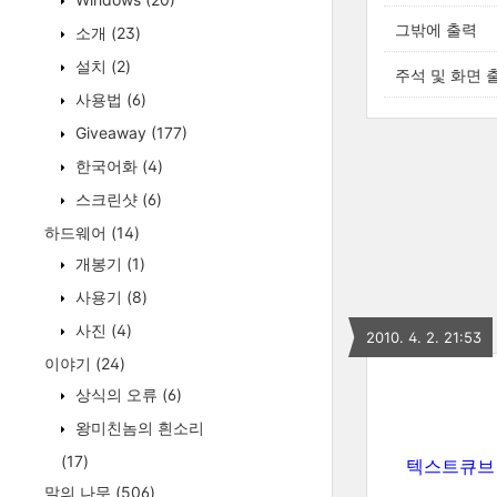
그밖에 출력
소개
(23)
설치
(2)
주석 및 화면 
사용법
(6)
Giveaway
(177)
한국어화
(4)
스크린샷
(6)
하드웨어
(14)
개봉기
(1)
사용기
(8)
사진
(4)
2010. 4. 2. 21:53
이야기
(24)
상식의 오류
(6)
왕미친놈의 흰소리
(17)
텍스트큐브
말의 나무
(506)