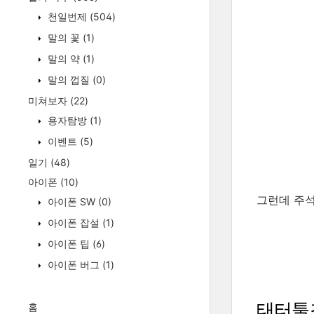
천일번제
(504)
말의 꽃
(1)
말의 약
(1)
말의 껍질
(0)
미쳐보자
(22)
용자탐방
(1)
이벤트
(5)
일기
(48)
아이폰
(10)
그런데 주석
아이폰 SW
(0)
아이폰 잡설
(1)
아이폰 팁
(6)
아이폰 버그
(1)
태터툴
홈