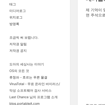
태그
제 기억이 
미디어로그
면 주석으로
위치로그
방명록
조금씩 써 보렵니다.
저작권 알림
저작권 공지
도아의 세상사는 이야기
OS의 모든 것
류청파 - 흐르는 푸른 물결
VirusTotal - 무료 온라인 바이러스/
악성 소프트웨어 검사 서비스
Last Chance 님의 프로그램 소개
blog.portableA.com