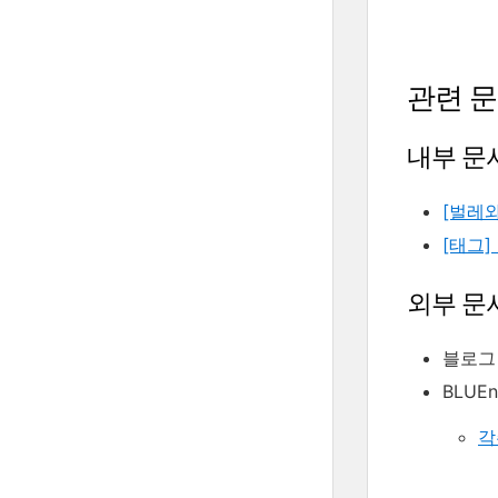
관련 
내부 문
[벌레
[태그]
외부 문
블로
BLUE
각